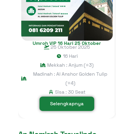
U
Umroh VIP 16 Hari 25 Oktober
25 Oktober 2025
16 Hari
Mekkah : Anjum (⭐3)
M
Madinah : Al Anshor Golden Tulip
(⭐4)
Sisa : 30 Seat
Selengkapnya