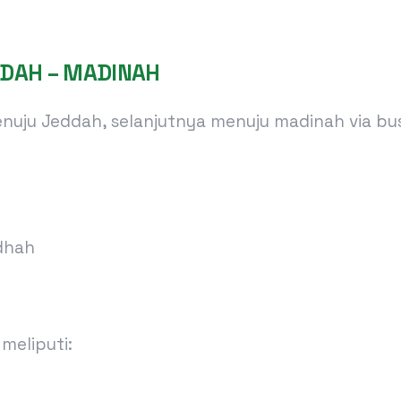
EDDAH – MADINAH
uju Jeddah, selanjutnya menuju madinah via bus
dhah
meliputi: