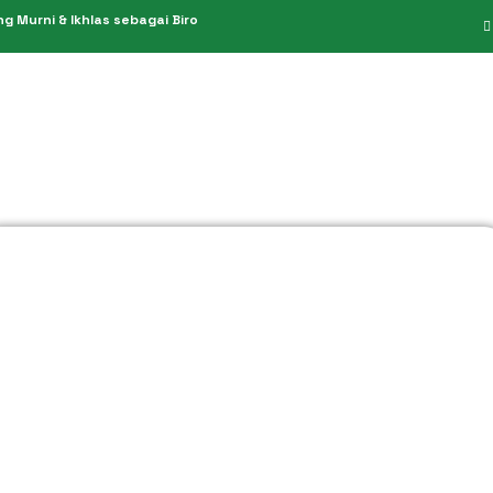
 Murni & Ikhlas sebagai Biro
PPIU 949/2019
Umroh Hemat
PIHK 151/2021
Umroh Reguler
KBIH 611/2014
Umroh Premium
Umroh Plus
Umroh Private