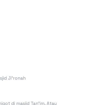
jid Ji’ronah
qot di masjid Tan’im. Atau