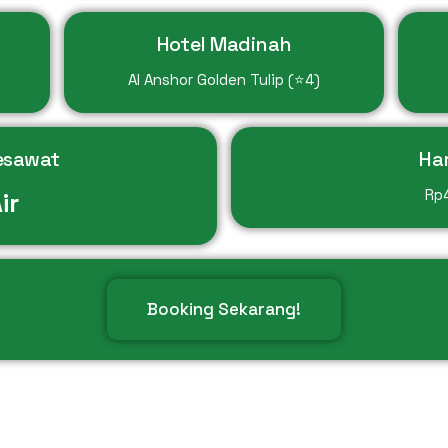
Hotel Madinah
Al Anshor Golden Tulip (⭐4)
esawat
Ha
Rp
ir
Booking Sekarang!