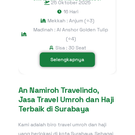
25 Oktober 2025
16 Hari
Mekkah : Anjum (⭐3)
M
Madinah : Al Anshor Golden Tulip
(⭐4)
Sisa : 30 Seat
Selengkapnya
An Namiroh Travelindo,
Jasa Travel Umroh dan Haji
Terbaik di Surabaya
Kami adalah biro travel umroh dan haji
yang berlokasi di kota Surabaya. Sebagai