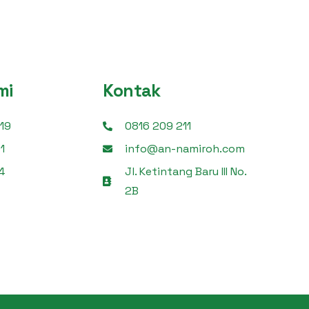
mi
Kontak
19
0816 209 211
1
info@an-namiroh.com
4
Jl. Ketintang Baru III No.
2B