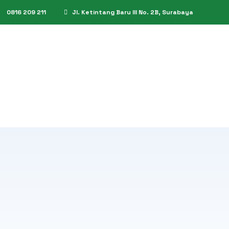
0816 209 211
Jl. Ketintang Baru III No. 2B, Surabaya