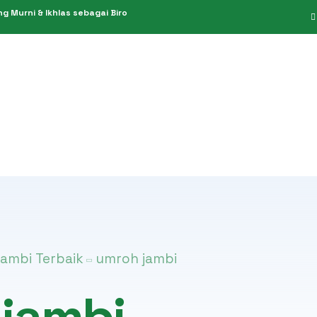
 Murni & Ikhlas sebagai Biro
PPIU 949/2019
Umroh Hemat
PIHK 151/2021
Umroh Reguler
KBIH 611/2014
Umroh Premium
Umroh Plus
Umroh Private
Jambi Terbaik
umroh jambi
jambi