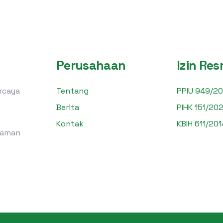
Perusahaan
Izin Res
ercaya
Tentang
PPIU 949/20
Berita
PIHK 151/202
Kontak
KBIH 611/201
laman