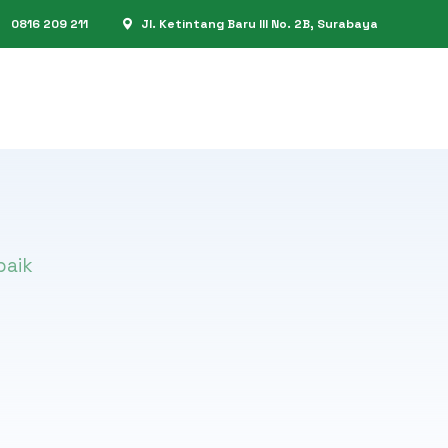
0816 209 211
Jl. Ketintang Baru III No. 2B, Surabaya
baik