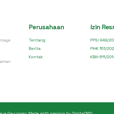
Perusahaan
Izin Res
ercaya
Tentang
PPIU 949/20
Berita
PIHK 151/202
Kontak
KBIH 611/201
laman
baya Gayungan. Made with passion by
Digital360