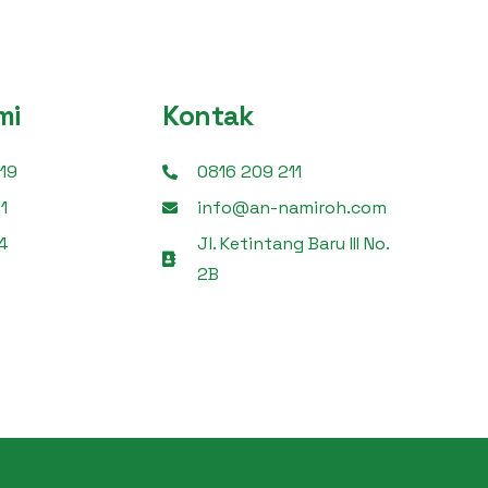
mi
Kontak
19
0816 209 211
1
info@an-namiroh.com
4
Jl. Ketintang Baru III No.
2B