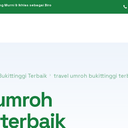
 Murni & Ikhlas sebagai Biro
PPIU 949/2019
Umroh Hemat
PIHK 151/2021
Umroh Reguler
ukittinggi Terbaik
travel umroh bukittinggi ter
KBIH 611/2014
Umroh Premium
 umroh
Umroh Plus
Umroh Private
 terbaik