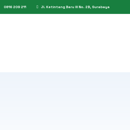
0816 209 211
Jl. Ketintang Baru III No. 2B, Surabaya