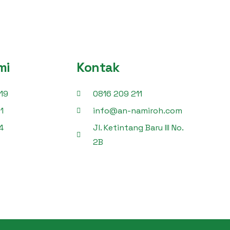
mi
Kontak
19
0816 209 211
1
info@an-namiroh.com
4
Jl. Ketintang Baru III No.
2B