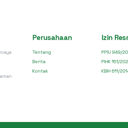
Perusahaan
Izin Res
ercaya
Tentang
PPIU 949/20
Berita
PIHK 151/202
Kontak
KBIH 611/201
laman