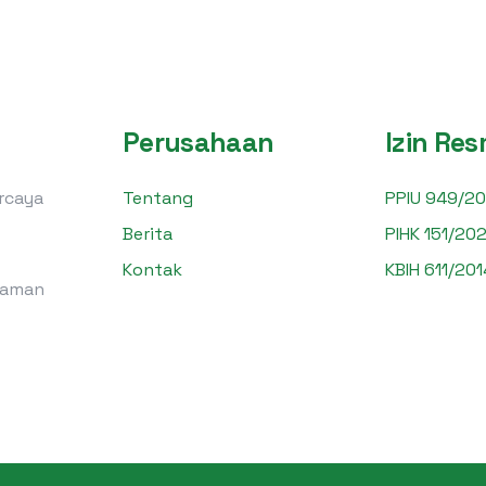
Perusahaan
Izin Res
ercaya
Tentang
PPIU 949/20
Berita
PIHK 151/202
Kontak
KBIH 611/201
laman