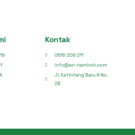
mi
Kontak
19
0816 209 211
1
info@an-namiroh.com
4
Jl. Ketintang Baru III No.
2B