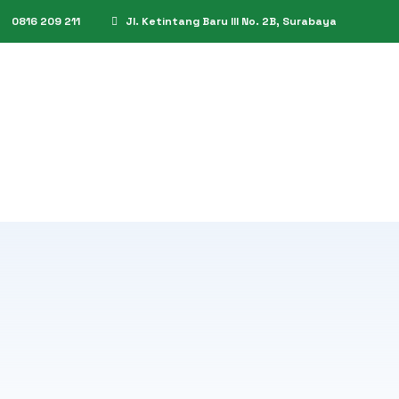
0816 209 211
Jl. Ketintang Baru III No. 2B, Surabaya