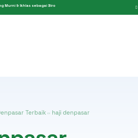
 Murni & Ikhlas sebagai Biro
PPIU 949/2019
Umroh Hemat
PIHK 151/2021
Umroh Reguler
KBIH 611/2014
Umroh Premium
Umroh Plus
Umroh Private
Denpasar Terbaik
haji denpasar
enpasar