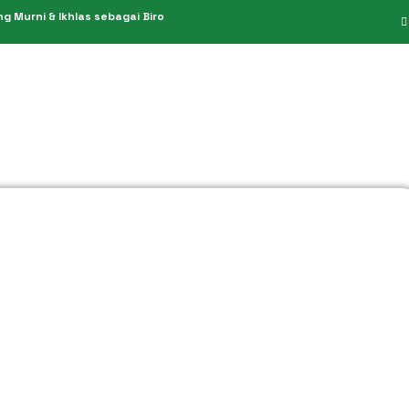
 Murni & Ikhlas sebagai Biro
PPIU 949/2019
Umroh Hemat
PIHK 151/2021
Umroh Reguler
KBIH 611/2014
Umroh Premium
Umroh Plus
Umroh Private