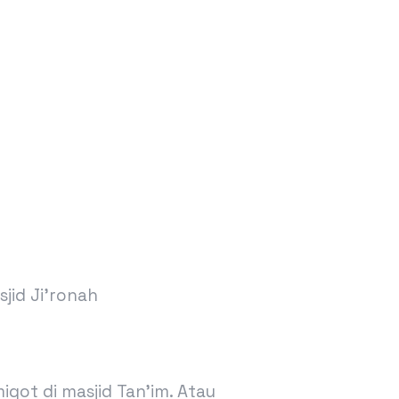
jid Ji’ronah
qot di masjid Tan’im. Atau