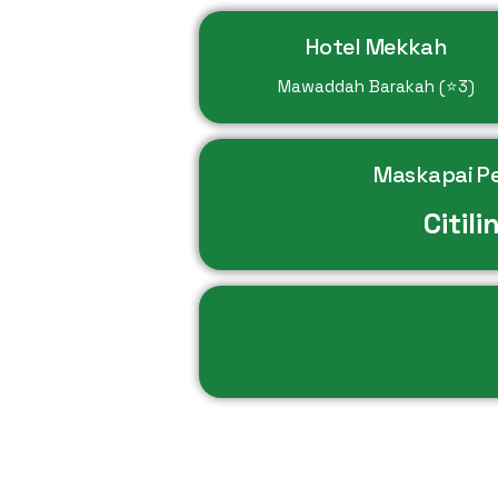
Hotel Mekkah
Mawaddah Barakah (⭐3)
Maskapai P
Citili