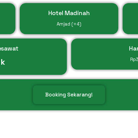
Hotel Madinah
Amjad (⭐4)
esawat
Ha
Rp
nk
Booking Sekarang!