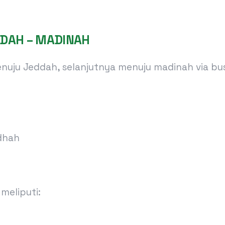
EDDAH – MADINAH
uju Jeddah, selanjutnya menuju madinah via bus
dhah
meliputi: