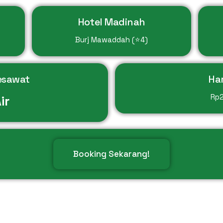
Hotel Madinah
Burj Mawaddah (⭐4)
esawat
Ha
Rp
ir
Booking Sekarang!