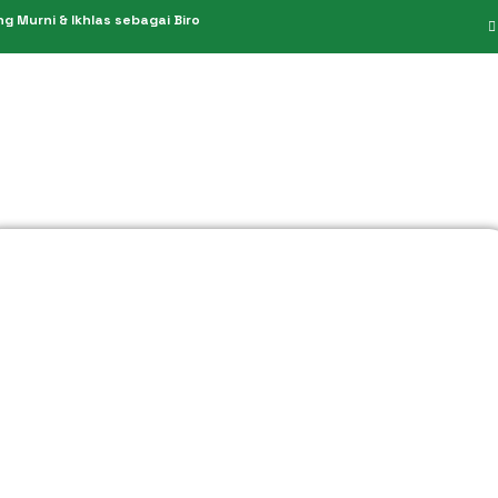
 Murni & Ikhlas sebagai Biro
PPIU 949/2019
Umroh Hemat
PIHK 151/2021
Umroh Reguler
KBIH 611/2014
Umroh Premium
Umroh Plus
Umroh Private