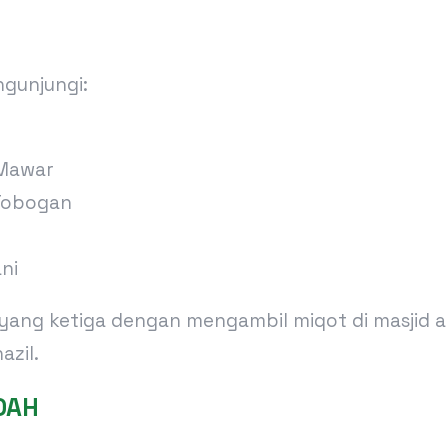
ngunjungi:
 Mawar
 Tobogan
ni
 yang ketiga dengan mengambil miqot di masjid al
azil.
DDAH