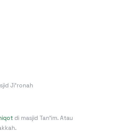
sjid Ji’ronah
iqot
di masjid Tan’im. Atau
akkah.