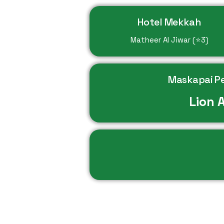
Hotel Mekkah
Matheer Al Jiwar (⭐3)
Maskapai P
Lion A