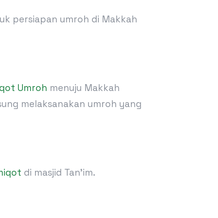
tuk persiapan umroh di Makkah
qot Umroh
menuju Makkah
ngsung melaksanakan umroh yang
miqot
di masjid Tan’im.