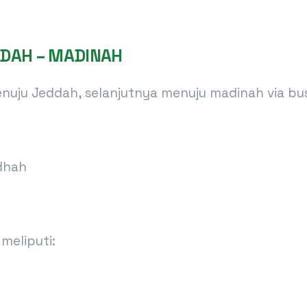
EDDAH – MADINAH
uju Jeddah, selanjutnya menuju madinah via bu
dhah
meliputi: