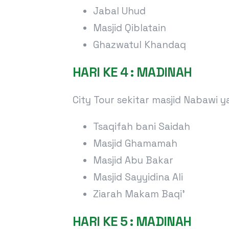
Jabal Uhud
Masjid Qiblatain
Ghazwatul Khandaq
HARI KE 4 : MADINAH
City Tour sekitar masjid Nabawi y
Tsaqifah bani Saidah
Masjid Ghamamah
Masjid Abu Bakar
Masjid Sayyidina Ali
Ziarah Makam Baqi’
HARI KE 5 : MADINAH